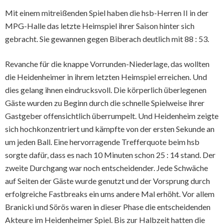
Mit einem mitreißenden Spiel haben die hsb-Herren II in der
MPG-Halle das letzte Heimspiel ihrer Saison hinter sich
gebracht. Sie gewannen gegen Biberach deutlich mit 88 : 53.
Revanche für die knappe Vorrunden-Niederlage, das wollten
die Heidenheimer in ihrem letzten Heimspiel erreichen. Und
dies gelang ihnen eindrucksvoll. Die körperlich überlegenen
Gäste wurden zu Beginn durch die schnelle Spielweise ihrer
Gastgeber offensichtlich überrumpelt. Und Heidenheim zeigte
sich hochkonzentriert und kämpfte von der ersten Sekunde an
um jeden Ball. Eine hervorragende Trefferquote beim hsb
sorgte dafür, dass es nach 10 Minuten schon 25 : 14 stand. Der
zweite Durchgang war noch entscheidender. Jede Schwäche
auf Seiten der Gäste wurde genutzt und der Vorsprung durch
erfolgreiche Fastbreaks ein ums andere Mal erhöht. Vor allem
Branicki und Sörös waren in dieser Phase die entscheidenden
Akteure im Heidenheimer Spiel. Bis zur Halbzeit hatten die