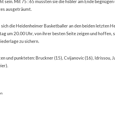
icht sein. Mit 75 : 65 mussten sie die hsbler am Ende begnüg
zes ausgeträumt.
ich die Heidenheimer Basketballer an den beiden letzten H
g um 20.00 Uhr, von ihrer besten Seite zeigen und hoffen, s
ederlage zu sichern.
ten und punkteten: Bruckner (15), Cvijanovic (16), Idrissou, Ja
ier).
en