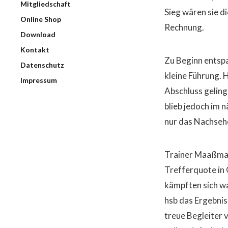
Mitgliedschaft
Sieg wären sie d
Online Shop
Rechnung.
Download
Kontakt
Zu Beginn entspa
Datenschutz
kleine Führung. H
Impressum
Abschluss geling
blieb jedoch im 
nur das Nachsehe
Trainer Maaßmann
Trefferquote in 
kämpften sich wa
hsb das Ergebnis
treue Begleiter 