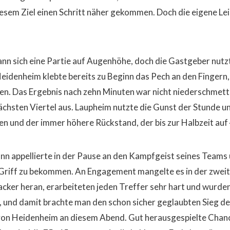
iesem Ziel einen Schritt näher gekommen. Doch die eigene Lei
nn sich eine Partie auf Augenhöhe, doch die Gastgeber nutzt
eidenheim klebte bereits zu Beginn das Pech an den Fingern, 
en. Das Ergebnis nach zehn Minuten war nicht niederschmette
nächsten Viertel aus. Laupheim nutzte die Gunst der Stunde u
n und der immer höhere Rückstand, der bis zur Halbzeit auf 
 appellierte in der Pause an den Kampfgeist seines Teams 
Griff zu bekommen. An Engagement mangelte es in der zweite
cker heran, erarbeiteten jeden Treffer sehr hart und wurden 
, und damit brachte man den schon sicher geglaubten Sieg d
von Heidenheim an diesem Abend. Gut herausgespielte Chanc