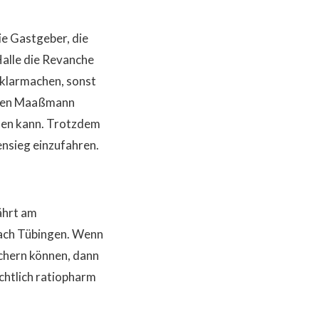
e Gastgeber, die
Halle die Revanche
 klarmachen, sonst
ürgen Maaßmann
chen kann. Trotzdem
ensieg einzufahren.
ährt am
ach Tübingen. Wenn
ichern können, dann
chtlich ratiopharm