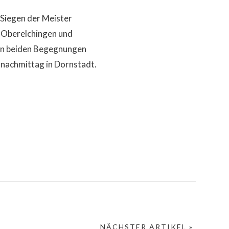
 Siegen der Meister
 Oberelchingen und
esen beiden Begegnungen
gnachmittag in Dornstadt.
NÄCHSTER ARTIKEL »