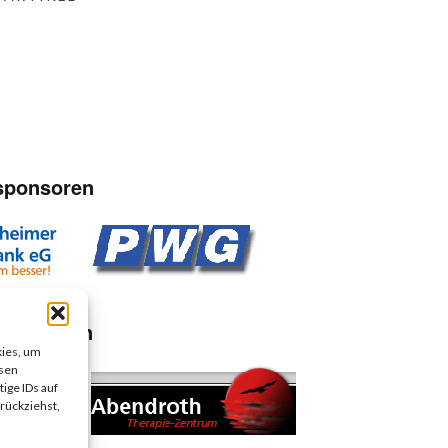
sponsoren
sponsoren
kies, um
esen
ige IDs auf
rückziehst,