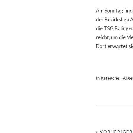
Am Sonntag finde
der Bezirksliga
die TSG Balingen
reicht, um die M
Dort erwartet si
In Kategorie:
Allg
« VORHERIGER