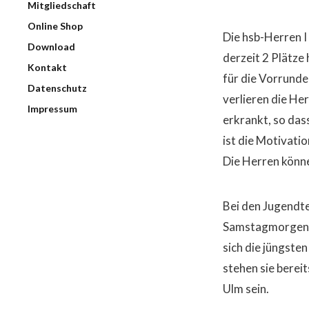
Mitgliedschaft
Online Shop
Die hsb-Herren I
Download
derzeit 2 Plätze
Kontakt
für die Vorrunde
Datenschutz
verlieren die He
Impressum
erkrankt, so das
ist die Motivati
Die Herren könne
Bei den Jugendte
Samstagmorgen m
sich die jüngste
stehen sie berei
Ulm sein.