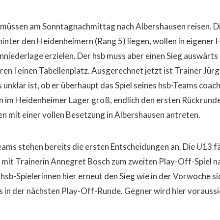
 müssen am Sonntagnachmittag nach Albershausen reisen. Di
 hinter den Heidenheimern (Rang 5) liegen, wollen in eigener 
nniederlage erzielen. Der hsb muss aber einen Sieg auswärts
rren I einen Tabellenplatz. Ausgerechnet jetzt ist Trainer J
s unklar ist, ob er überhaupt das Spiel seines hsb-Teams coa
on im Heidenheimer Lager groß, endlich den ersten Rückrund
n mit einer vollen Besetzung in Albershausen antreten.
ams stehen bereits die ersten Entscheidungen an. Die U13 f
it Trainerin Annegret Bosch zum zweiten Play-Off-Spiel n
n hsb-Spielerinnen hier erneut den Sieg wie in der Vorwoche s
ts in der nächsten Play-Off-Runde. Gegner wird hier voraussi