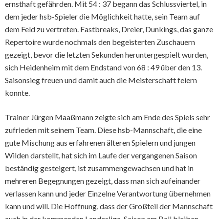
ernsthaft gefährden. Mit 54 : 37 begann das Schlussviertel, in
dem jeder hsb-Spieler die Möglichkeit hatte, sein Team auf
dem Feld zu vertreten. Fastbreaks, Dreier, Dunkings, das ganze
Repertoire wurde nochmals den begeisterten Zuschauern
gezeigt, bevor die letzten Sekunden heruntergespielt wurden,
sich Heidenheim mit dem Endstand von 68 : 49 über den 13.
Saisonsieg freuen und damit auch die Meisterschaft feiern
konnte.
Trainer Jürgen Maaßmann zeigte sich am Ende des Spiels sehr
zufrieden mit seinem Team. Diese hsb-Mannschaft, die eine
gute Mischung aus erfahrenen älteren Spielern und jungen
Wilden darstellt, hat sich im Laufe der vergangenen Saison
beständig gesteigert, ist zusammengewachsen und hat in
mehreren Begegnungen gezeigt, dass man sich aufeinander
verlassen kann und jeder Einzelne Verantwortung übernehmen
kann und will. Die Hoffnung, dass der Großteil der Mannschaft
auch in der kommenden Landesliga-Saison am Ball bleiben