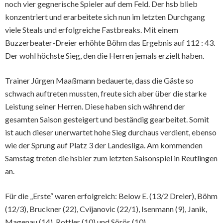
noch vier gegnerische Spieler auf dem Feld. Der hsb blieb
konzentriert und erarbeitete sich nun im letzten Durchgang
viele Steals und erfolgreiche Fastbreaks. Mit einem
Buzzerbeater-Dreier erhöhte Böhm das Ergebnis auf 112 : 43.
Der wohl höchste Sieg, den die Herren jemals erzielt haben.
Trainer Jürgen Maaßmann bedauerte, dass die Gäste so
schwach auftreten mussten, freute sich aber über die starke
Leistung seiner Herren. Diese haben sich während der
gesamten Saison gesteigert und beständig gearbeitet. Somit
ist auch dieser unerwartet hohe Sieg durchaus verdient, ebenso
wie der Sprung auf Platz 3 der Landesliga. Am kommenden
Samstag treten die hsbler zum letzten Saisonspiel in Reutlingen
an.
Für die „Erste“ waren erfolgreich: Below E. (13/2 Dreier), Böhm
(12/3), Bruckner (22), Cvijanovic (22/1), Isenmann (9), Janik,
Magenau (14), Rottler (10) und Sörös (10).