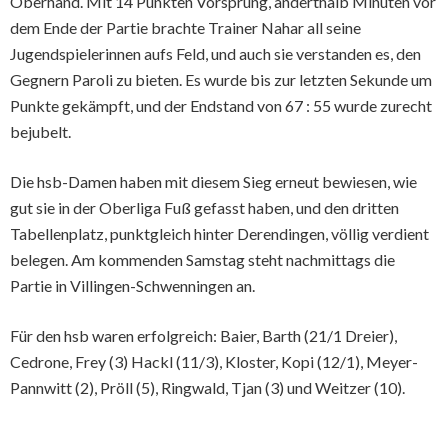
Oberhand. Mit 14 Punkten Vorsprung, anderthalb Minuten vor
dem Ende der Partie brachte Trainer Nahar all seine
Jugendspielerinnen aufs Feld, und auch sie verstanden es, den
Gegnern Paroli zu bieten. Es wurde bis zur letzten Sekunde um
Punkte gekämpft, und der Endstand von 67 : 55 wurde zurecht
bejubelt.
Die hsb-Damen haben mit diesem Sieg erneut bewiesen, wie
gut sie in der Oberliga Fuß gefasst haben, und den dritten
Tabellenplatz, punktgleich hinter Derendingen, völlig verdient
belegen. Am kommenden Samstag steht nachmittags die
Partie in Villingen-Schwenningen an.
Für den hsb waren erfolgreich: Baier, Barth (21/1 Dreier),
Cedrone, Frey (3) Hackl (11/3), Kloster, Kopi (12/1), Meyer-
Pannwitt (2), Pröll (5), Ringwald, Tjan (3) und Weitzer (10).