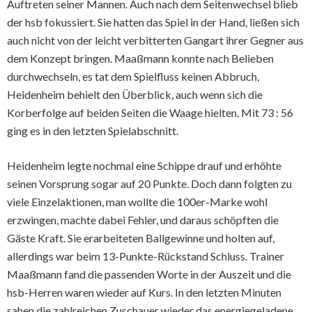
Auftreten seiner Mannen. Auch nach dem Seitenwechsel blieb
der hsb fokussiert. Sie hatten das Spiel in der Hand, ließen sich
auch nicht von der leicht verbitterten Gangart ihrer Gegner aus
dem Konzept bringen. Maaßmann konnte nach Belieben
durchwechseln, es tat dem Spielfluss keinen Abbruch,
Heidenheim behielt den Überblick, auch wenn sich die
Korberfolge auf beiden Seiten die Waage hielten. Mit 73 : 56
ging es in den letzten Spielabschnitt.
Heidenheim legte nochmal eine Schippe drauf und erhöhte
seinen Vorsprung sogar auf 20 Punkte. Doch dann folgten zu
viele Einzelaktionen, man wollte die 100er-Marke wohl
erzwingen, machte dabei Fehler, und daraus schöpften die
Gäste Kraft. Sie erarbeiteten Ballgewinne und holten auf,
allerdings war beim 13-Punkte-Rückstand Schluss. Trainer
Maaßmann fand die passenden Worte in der Auszeit und die
hsb-Herren waren wieder auf Kurs. In den letzten Minuten
sahen die zahlreichen Zuschauer wieder das energiegeladene