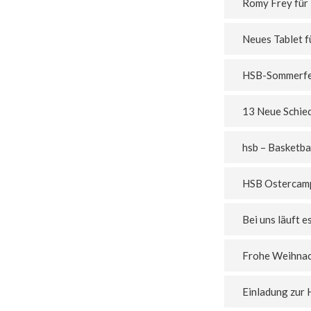
Romy Frey für
Neues Tablet f
HSB-Sommerfe
13 Neue Schied
hsb – Basketba
HSB Ostercamp,
Bei uns läuft e
Frohe Weihna
Einladung zur